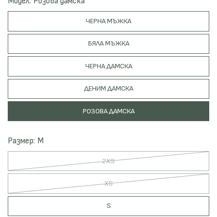
Модел
Розова дамска
ЧЕРНА МЪЖКА
БЯЛА МЪЖКА
ЧЕРНА ДАМСКА
ДЕНИМ ДАМСКА
РОЗОВА ДАМСКА
Размер
M
В
2XS
А
Р
И
В
XS
А
А
Н
Р
Т
И
S
Ъ
А
Т
Н