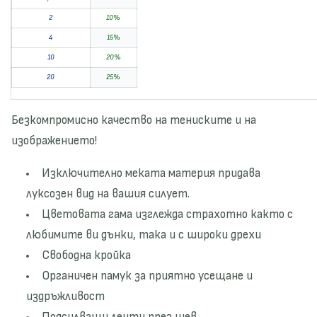
т
о
о
т
2
10%
з
о
4
15%
а
з
10
20%
F
а
20
25%
*
F
C
*
K
C
Безкомпромисно качество на тениските и на
T
K
изображението!
r
T
u
r
Изключително меката материя придава
m
u
луксозен вид на вашия силует.
p
m
-
p
Цветовата гама изглежда страхотно както с
м
-
любимите ви дънки, така и с широки дрехи
ъ
м
Свободна кройка
ж
ъ
Органичен памук за приятно усещане и
к
ж
и
к
издръжливост
и
и