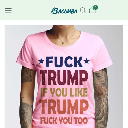
Преминава
0
не към
съдържани
ето