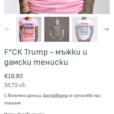
F*CK Trump - мъжки и
дамски тениски
€19,80
38,73 лв.
С включени данъци.
Доставката
се изчислява при
плащане.