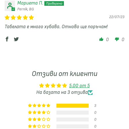
Мариета П.
Pernik, BG
22/07/23
Табелата е много хубава. Отново ще поръчам!
0
0
Отзиви от клиенти
5.00 от 5
На базата на 3 отзива
3
0
0
0