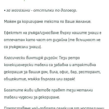
П
а
и
П
•
за магазини - отстъпки по договор.
в
и
н
в
Можем да коригираме текста по Ваше желание.
и
н
ц
и
Ефектът на ръжда/износване върху нашите знаци е
а
ц
отпечатан като част от дизайна (те всъщност не
-
а
са ръждясали знаци).
р
-
е
р
Класически винтидж дизайн:
Тези ретро
т
е
р
т
колекционерски табели са забавна и атрактивна
о
р
декорация за вашия дом, вила, офис, бар, ресторант,
м
о
общежитие, мъжка бърлога или гараж!
е
м
т
е
Богатите живи цветове правят тези метални
а
т
л
а
табели чудесни за декориране.
н
л
Предоставяме най-добрата селекция от носталгични,
а
н