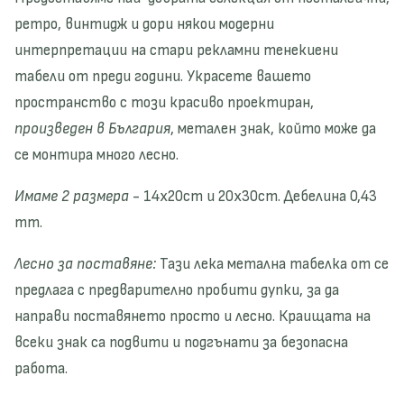
д
а
ретро, винтидж и дори някои модерни
е
д
интерпретации на стари рекламни тенекиени
к
е
табели от преди години. Украсете вашето
о
к
р
о
пространство с този красиво проектиран,
а
р
произведен в България
, метален знак, който може да
т
а
се монтира много лесно.
и
т
в
и
Имаме 2 размера
-
14х20cm и 20x30cm.
Дебелина 0,43
н
в
mm.
а
н
т
а
Лесно за поставяне:
Тази лека метална табелка от се
а
т
б
а
предлага с предварително пробити дупки, за да
е
б
направи поставянето просто и лесно. Краищата на
л
е
всеки знак са подвити и подгънати за безопасна
к
л
работа.
а
к
а