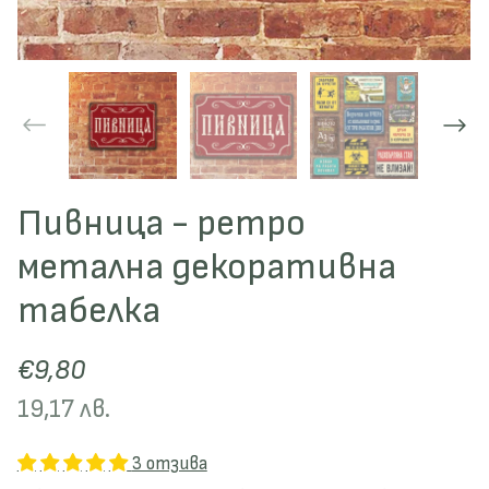
Пивница - ретро
метална декоративна
табелка
€9,80
19,17 лв.
3 отзива