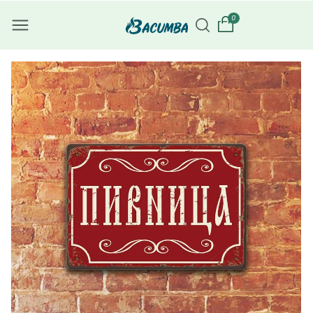
Преминава
0
не към
съдържани
ето